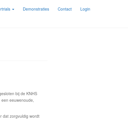
rtrials
Demonstraties
Contact
Login
ngesloten bij de KNHS
en, een eeuwenoude,
 dat zorgvuldig wordt