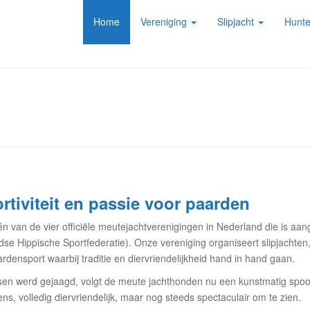
Home
Vereniging
Slipjacht
Hunte
ortiviteit en passie voor paarden
n van de vier officiële meutejachtverenigingen in Nederland die is aa
ndse Hippische Sportfederatie). Onze vereniging organiseert slipjacht
ardensport waarbij traditie en diervriendelijkheid hand in hand gaan.
en werd gejaagd, volgt de meute jachthonden nu een kunstmatig spoor
ns, volledig diervriendelijk, maar nog steeds spectaculair om te zien.