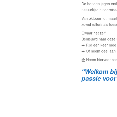
De honden jagen enth
natuurlijke hinderni
Van oktober tot maart
zowel ruiters als toe
Ervaar het zelf
Benieuwd naar deze 
➡️ Rijd een keer mee 
➡️ Of neem deel aan h
📩 Neem hiervoor con
“Welkom bij
passie voor