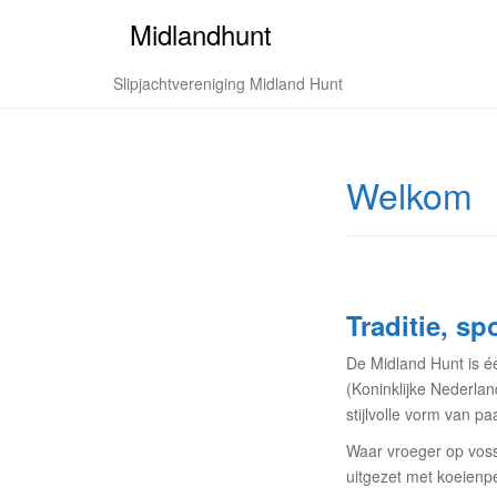
Midlandhunt
Slipjachtvereniging Midland Hunt
Welkom
Traditie, sp
De Midland Hunt is éé
(Koninklijke Nederla
stijlvolle vorm van pa
Waar vroeger op voss
uitgezet met koeienpe