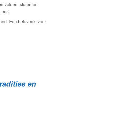
n velden, sloten en
pens.
land. Een belevenis voor
adities en