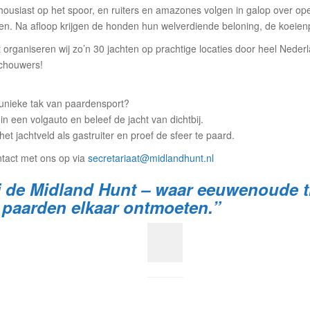
ousiast op het spoor, en ruiters en amazones volgen in galop over ope
ssen. Na afloop krijgen de honden hun welverdiende beloning, de koeien
 organiseren wij zo’n 30 jachten op prachtige locaties door heel Neder
schouwers!
unieke tak van paardensport?
in een volgauto en beleef de jacht van dichtbij.
et jachtveld als gastruiter en proef de sfeer te paard.
tact met ons op via
secretariaat@midlandhunt.nl
 de Midland Hunt – waar eeuwenoude tr
 paarden elkaar ontmoeten.”